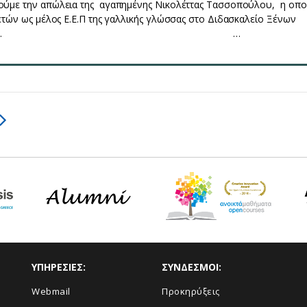
ύμε την απώλεια της αγαπημένης Νικολέττας Τασσοπούλου, η οπο
ετών ως μέλος Ε.Ε.Π της γαλλικής γλώσσας στο Διδασκαλείο Ξένων
ν του Ε.Κ.Π.Α.. …
ΥΠΗΡΕΣΙΕΣ:
ΣΥΝΔΕΣΜΟΙ:
Webmail
Προκηρύξεις